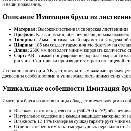
и ваши пожелания.
Описание Имитация бруса из лиственн
Материал:
Высококачественная сибирская лиственница, 
Профиль:
Классический, обеспечивающий максимально р
Толщина:
22 мм – оптимальный параметр для надежной о
Ширина:
185 мм создает гармоничную фактуру на стенах
Длина:
2500 мм позволяет минимизировать количество с
Сорт:
AB – самый популярный выбор благодаря оптималь
рисунок. Сортировка производится строго по лицевой ст
Использование сорта AB дает покупателям важные преимущест
древесины особенностями и универсальность применения как 
Уникальные особенности Имитация бру
Имитация бруса из лиственницы обладает впечатляющими свой
Высокая плотность древесины (650-700 кг/м³) обеспечив
Натуральное содержание камеди защищает материал от н
Влажность 12-14% (камерная сушка) гарантирует минима
Отличная переносимость температурных перепадов от -50