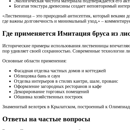
Экологическая чистота материала подтверждается его ак
Богатая текстура древесины создает неповторимый интер
«Лиственница – это природный антисептик, который веками до
где важны долговечность и минимальный уход,» – комментиру
Где применяется Имитация бруса из ли
Исторические примеры использования лиственницы впечатляют: 
пор удивляет своей сохранностью. Современные технологии ли
Основные области применения:
Фасадная отделка частных домов и коттеджей
Облицовка бань и саун
Отделка интерьеров в стилях кантри, шале, прованс
Оформление загородных ресторанов и кафе
Декорирование торговых помещений
Обшивка хозяйственных построек
Знаменитый велотрек в Крылатском, построенный к Олимпиаде
Ответы на частые вопросы