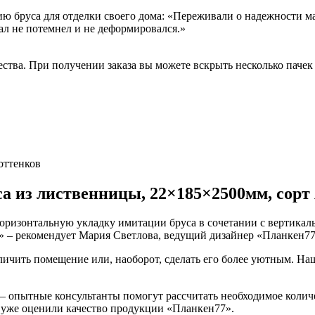
ию бруса для отделки своего дома: «Переживали о надежности м
ал не потемнел и не деформировался.»
ства. При получении заказа вы можете вскрыть несколько пачек
оттенков
а из лиственницы, 22×185×2500мм, сорт
оризонтальную укладку имитации бруса в сочетании с вертикаль
 – рекомендует Мария Светлова, ведущий дизайнер «Планкен77
ичить помещение или, наоборот, сделать его более уютным. На
– опытные консультанты помогут рассчитать необходимое количе
 уже оценили качество продукции «Планкен77».