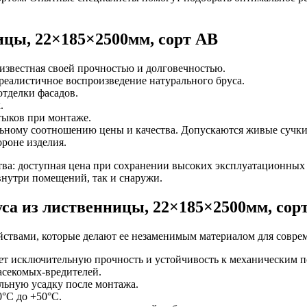
ицы, 22×185×2500мм, сорт AB
известная своей прочностью и долговечностью.
еалистичное воспроизведение натурального бруса.
тделки фасадов.
.
тыков при монтаже.
ному соотношению цены и качества. Допускаются живые сучки с
ороне изделия.
ва: доступная цена при сохранении высоких эксплуатационных 
внутри помещений, так и снаружи.
са из лиственницы, 22×185×2500мм, сор
ствами, которые делают ее незаменимым материалом для соврем
ает исключительную прочность и устойчивость к механическим 
асекомых-вредителей.
льную усадку после монтажа.
°C до +50°C.