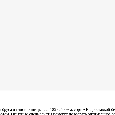
 бруса из лиственницы, 22×185×2500мм, сорт AB с доставкой 
портом. Опытные специалисты помогут подобрать оптимальное р