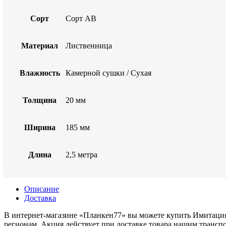
Сорт
Сорт АВ
Материал
Лиственница
Влажность
Камерной сушки / Сухая
Толщина
20 мм
Ширина
185 мм
Длина
2,5 метра
Описание
Доставка
В интернет-магазине «Планкен77» вы можете купить Имитация
регионам. Акция действует при доставке товара нашим транс