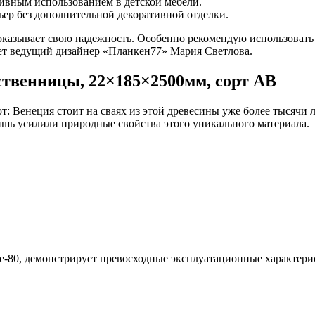
тивным использованием в детской мебели.
ьер без дополнительной декоративной отделки.
казывает свою надежность. Особенно рекомендую использовать 
ет ведущий дизайнер «Планкен77» Мария Светлова.
ственницы, 22×185×2500мм, сорт AB
Венеция стоит на сваях из этой древесины уже более тысячи лет
шь усилили природные свойства этого уникального материала.
-80, демонстрирует превосходные эксплуатационные характери