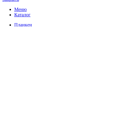
Меню
Каталог
Планкен
Имитация бруса
Вагонка
Мебельный щит
Доска
Палубная доска
Террасная доска
Обрезная доска
Брус
Брусок
Тик
Планкен Тик
Террасная доска Тик
Контакты
Склад
Главная
Магазин
О нас
Контакты
Шоу-румы