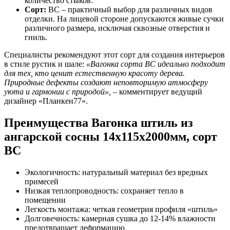
количество стыков.
Сорт:
BC – практичный выбор для различных видов
отделки. На лицевой стороне допускаются живые сучки
различного размера, исключая сквозные отверстия и
гниль.
Специалисты рекомендуют этот сорт для создания интерьеров
в стиле рустик и шале:
«Вагонка сорта BC идеально подходит
для тех, кто ценит естественную красоту дерева.
Природные дефекты создают неповторимую атмосферу
уюта и гармонии с природой»,
– комментирует ведущий
дизайнер «Планкен77».
Преимущества Вагонка штиль из
ангарской сосны 14x115x2000мм, сорт
BC
Экологичность: натуральный материал без вредных
примесей
Низкая теплопроводность: сохраняет тепло в
помещении
Легкость монтажа: четкая геометрия профиля «штиль»
Долговечность: камерная сушка до 12-14% влажности
предотвращает деформацию