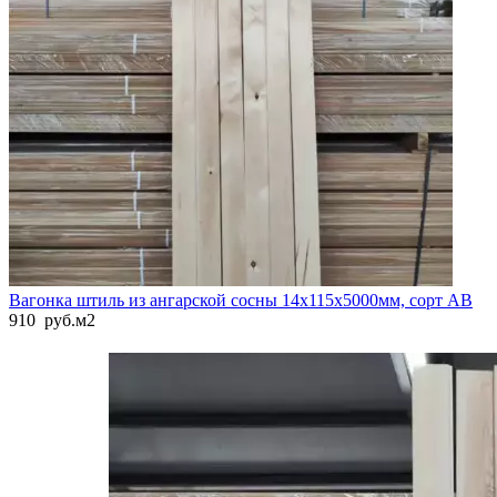
Вагонка штиль из ангарской сосны 14x115x5000мм, сорт AB
910
руб.
м2