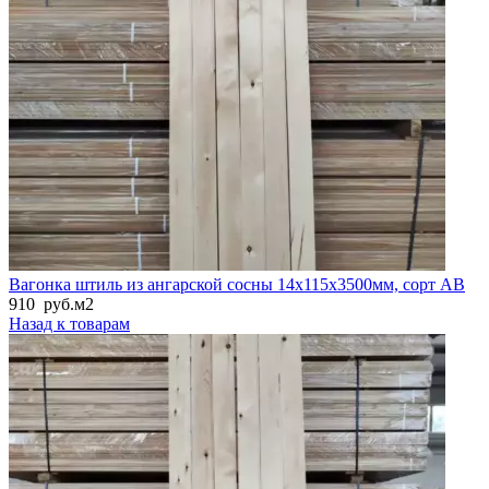
Вагонка штиль из ангарской сосны 14x115x3500мм, сорт AB
910
руб.
м2
Назад к товарам