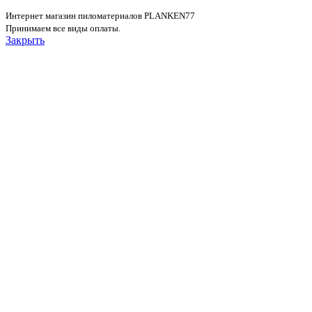
Интернет магазин пиломатериалов PLANKEN77
Принимаем все виды оплаты.
Закрыть
Меню
Каталог
Планкен
Имитация бруса
Вагонка
Мебельный щит
Доска
Палубная доска
Террасная доска
Обрезная доска
Брус
Брусок
Тик
Планкен Тик
Террасная доска Тик
Контакты
Склад
Главная
Магазин