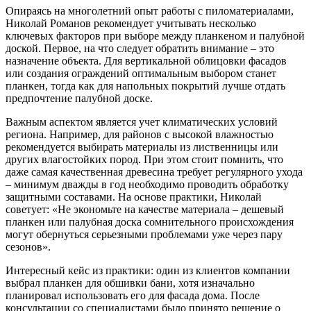
Опираясь на многолетний опыт работы с пиломатериалами,
Николай Романов рекомендует учитывать несколько
ключевых факторов при выборе между планкеном и палубной
доской. Первое, на что следует обратить внимание – это
назначение объекта. Для вертикальной облицовки фасадов
или создания ограждений оптимальным выбором станет
планкен, тогда как для напольных покрытий лучше отдать
предпочтение палубной доске.
Важным аспектом является учет климатических условий
региона. Например, для районов с высокой влажностью
рекомендуется выбирать материалы из лиственницы или
других влагостойких пород. При этом стоит помнить, что
даже самая качественная древесина требует регулярного ухода
– минимум дважды в год необходимо проводить обработку
защитными составами. На основе практики, Николай
советует: «Не экономьте на качестве материала – дешевый
планкен или палубная доска сомнительного происхождения
могут обернуться серьезными проблемами уже через пару
сезонов».
Интересный кейс из практики: один из клиентов компании
выбрал планкен для обшивки бани, хотя изначально
планировал использовать его для фасада дома. После
консультации со специалистами было принято решение о