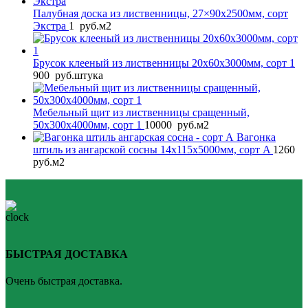
Палубная доска из лиственницы, 27×90x2500мм, сорт
Экстра
1
руб.
м2
Брусок клееный из лиственницы 20x60x3000мм, сорт 1
900
руб.
штука
Мебельный щит из лиственницы сращенный,
50x300x4000мм, сорт 1
10000
руб.
м2
Вагонка
штиль из ангарской сосны 14x115x5000мм, сорт A
1260
руб.
м2
БЫСТРАЯ ДОСТАВКА
Очень быстрая доставка.