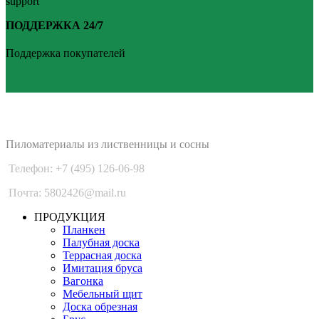
ПОДДЕРЖКА 24/7
Поддержка покупателей
PLANKEN 77
Пиломатериалы из лиственницы и сосны
Телефон: +7 (495) 126-06-98
Почта: 5802426@mail.ru
ПРОДУКЦИЯ
Планкен
Палубная доска
Террасная доска
Имитация бруса
Вагонка
Мебельный щит
Доска обрезная