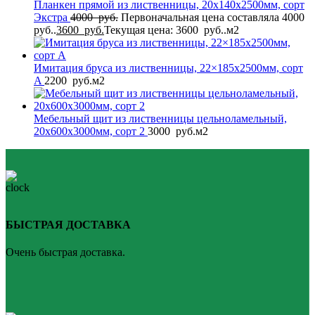
Планкен прямой из лиственницы, 20x140x2500мм, сорт
Экстра
4000
руб.
Первоначальная цена составляла 4000
руб..
3600
руб.
Текущая цена: 3600 руб..
м2
Имитация бруса из лиственницы, 22×185x2500мм, сорт
A
2200
руб.
м2
Мебельный щит из лиственницы цельноламельный,
20x600x3000мм, сорт 2
3000
руб.
м2
БЫСТРАЯ ДОСТАВКА
Очень быстрая доставка.