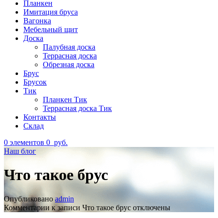
Планкен
Имитация бруса
Вагонка
Мебельный щит
Доска
Палубная доска
Террасная доска
Обрезная доска
Брус
Брусок
Тик
Планкен Тик
Террасная доска Тик
Контакты
Склад
0
элементов
0
руб.
Наш блог
Что такое брус
Опубликовано
admin
Комментарии
к записи Что такое брус
отключены