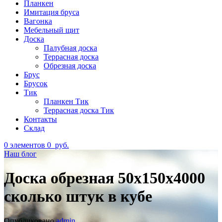
Планкен
Имитация бруса
Вагонка
Мебельный щит
Доска
Палубная доска
Террасная доска
Обрезная доска
Брус
Брусок
Тик
Планкен Тик
Террасная доска Тик
Контакты
Склад
0
элементов
0
руб.
Наш блог
Доска обрезная 50х150х4000
сколько штук в кубе
Опубликовано
admin