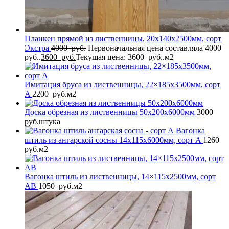
Планкен прямой из лиственницы, 20x140x2500мм, сорт
Экстра
4000
руб.
Первоначальная цена составляла 4000
руб..
3600
руб.
Текущая цена: 3600 руб..
м2
Имитация бруса из лиственницы, 22×185x3500мм, сорт
A
2200
руб.
м2
Доска обрезная из лиственницы 50x200x6000мм
3000
руб.
штука
Вагонка
штиль из ангарской сосны 14x115x6000мм, сорт A
1260
руб.
м2
Вагонка штиль из лиственницы, 14×115x2500мм, сорт
AB
1050
руб.
м2