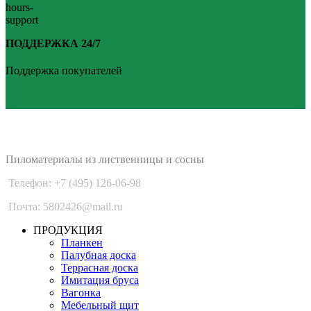
ПОДДЕРЖКА 24/7
Поддержка покупателей
PLANKEN 77
Пиломатериалы из лиственницы и сосны
Телефон: +7 (495) 126-06-98
Почта: 5802426@mail.ru
ПРОДУКЦИЯ
Планкен
Палубная доска
Террасная доска
Имитация бруса
Вагонка
Мебельный щит