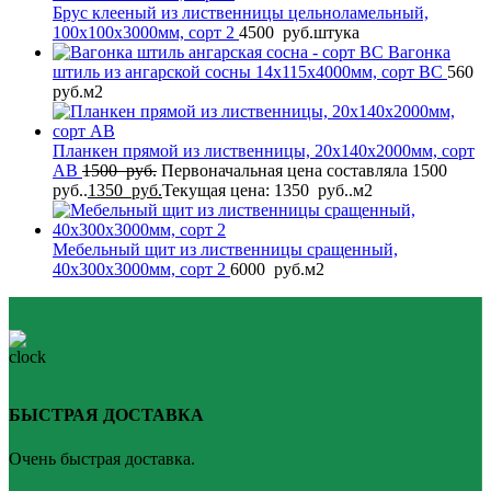
Брус клееный из лиственницы цельноламельный,
100x100x3000мм, сорт 2
4500
руб.
штука
Вагонка
штиль из ангарской сосны 14x115x4000мм, сорт BC
560
руб.
м2
Планкен прямой из лиственницы, 20x140x2000мм, сорт
AB
1500
руб.
Первоначальная цена составляла 1500
руб..
1350
руб.
Текущая цена: 1350 руб..
м2
Мебельный щит из лиственницы сращенный,
40x300x3000мм, сорт 2
6000
руб.
м2
БЫСТРАЯ ДОСТАВКА
Очень быстрая доставка.