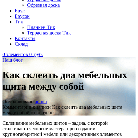
Обрезная доска
Брус
Брусок
Тик
Планкен Тик
Террасная доска Тик
Контакты
Склад
0
элементов
0
руб.
Наш блог
Как склеить два мебельных
щита между собой
Опубликовано
admin
Комментарии
к записи Как склеить два мебельных щита
между собой
отключены
Склеивание мебельных щитов – задача, с которой
сталкиваются многие мастера при создании
крупногабаритной мебели или декоративных элементов