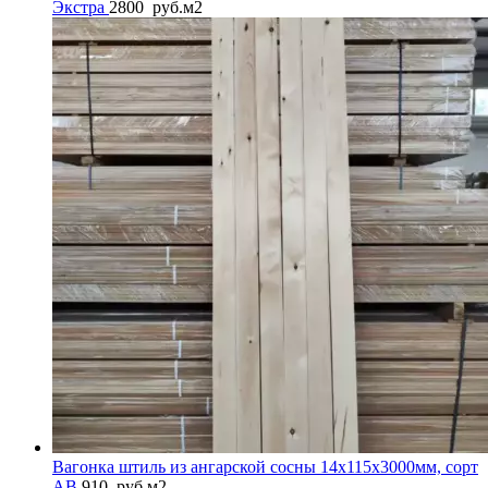
Экстра
2800
руб.
м2
Вагонка штиль из ангарской сосны 14x115x3000мм, сорт
AB
910
руб.
м2