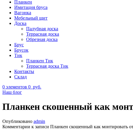
Планкен
Имитация бруса
Вагонка
Мебельный щит
Доска
Палубная доска
Террасная доска
Обрезная доска
Брус
Брусок
Тик
Планкен Тик
Террасная доска Тик
Контакты
Склад
0
элементов
0
руб.
Наш блог
Планкен скошенный как монт
Опубликовано
admin
Комментарии
к записи Планкен скошенный как монтировать
о