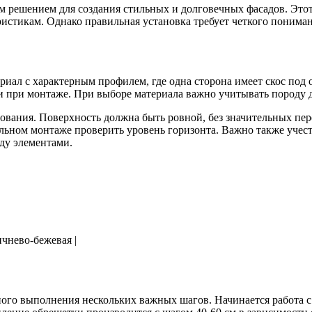
 решением для создания стильных и долговечных фасадов. Этот
стикам. Однако правильная установка требует четкого пониман
ал с характерным профилем, где одна сторона имеет скос под 
ги при монтаже. При выборе материала важно учитывать породу 
ования. Поверхность должна быть ровной, без значительных пе
льном монтаже проверить уровень горизонта. Важно также учест
ду элементами.
ичнево-бежевая |
ного выполнения нескольких важных шагов. Начинается работа 