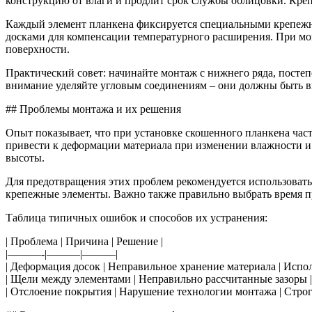
конструкцию от влаги и продлит срок службы облицовки. Креп
Каждый элемент планкена фиксируется специальными крепежны
досками для компенсации температурного расширения. При мон
поверхности.
Практический совет: начинайте монтаж с нижнего ряда, посте
внимание уделяйте угловым соединениям – они должны быть в
## Проблемы монтажа и их решения
Опыт показывает, что при установке скошенного планкена час
привести к деформации материала при изменении влажности и 
высоты.
Для предотвращения этих проблем рекомендуется использоват
крепежные элементы. Важно также правильно выбрать время про
Таблица типичных ошибок и способов их устранения:
| Проблема | Причина | Решение |
|———-|———|———|
| Деформация досок | Неправильное хранение материала | Испо
| Щели между элементами | Неправильно рассчитанные зазоры |
| Отслоение покрытия | Нарушение технологии монтажа | Строг