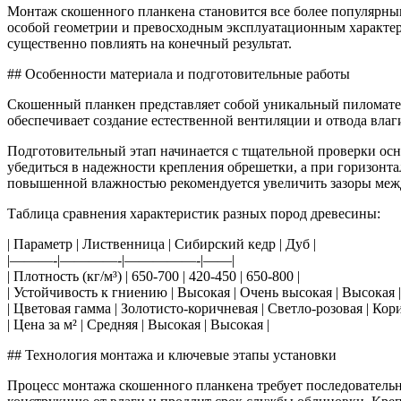
Монтаж скошенного планкена становится все более популярным
особой геометрии и превосходным эксплуатационным характери
существенно повлиять на конечный результат.
## Особенности материала и подготовительные работы
Скошенный планкен представляет собой уникальный пиломатери
обеспечивает создание естественной вентиляции и отвода вла
Подготовительный этап начинается с тщательной проверки осн
убедиться в надежности крепления обрешетки, а при горизонта
повышенной влажностью рекомендуется увеличить зазоры меж
Таблица сравнения характеристик разных пород древесины:
| Параметр | Лиственница | Сибирский кедр | Дуб |
|———-|————-|—————-|——|
| Плотность (кг/м³) | 650-700 | 420-450 | 650-800 |
| Устойчивость к гниению | Высокая | Очень высокая | Высокая |
| Цветовая гамма | Золотисто-коричневая | Светло-розовая | Кор
| Цена за м² | Средняя | Высокая | Высокая |
## Технология монтажа и ключевые этапы установки
Процесс монтажа скошенного планкена требует последователь