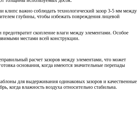
 от толщины используемых досок.
 клипс важно соблюдать технологический зазор 3-5 мм между
чителем глубины, чтобы избежать повреждения лицевой
 и предотвратит скопление влаги между элементами. Особое
язвимыми местами всей конструкции.
еправильный расчет зазоров между элементами, что может
готовка основания, когда имеются значительные перепады
шаблоны для выдерживания одинаковых зазоров и качественные
рь, когда влажность воздуха относительно стабильна.