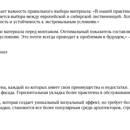
ает важность правильного выбора материала: «В нашей практике 
сается выбора между европейской и сибирской лиственницей. Хо
ость и устойчивость к экстремальным условиям.»
ти материала перед монтажом. Оптимальный показатель составляе
условиям. Это почти всегда приводит к проблемам в будущем,» –
риал
ена, каждый из которых имеет свои преимущества и недостатки.
асада. Горизонтальная укладка более практична в обслуживании
которая создает уникальный визуальный эффект, но требует бол
дки, становится все более популярным среди архитекторов, с