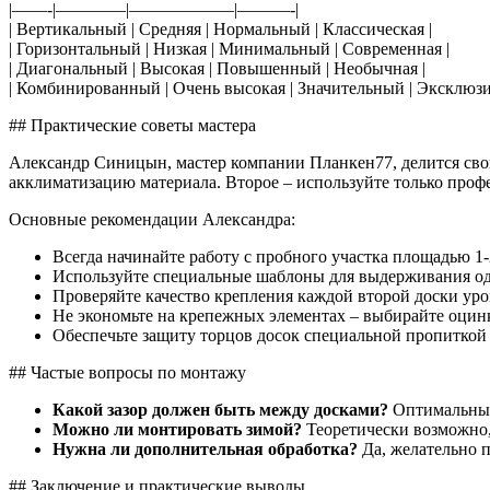
|——-|————|——————|———-|
| Вертикальный | Средняя | Нормальный | Классическая |
| Горизонтальный | Низкая | Минимальный | Современная |
| Диагональный | Высокая | Повышенный | Необычная |
| Комбинированный | Очень высокая | Значительный | Эксклюзи
## Практические советы мастера
Александр Синицын, мастер компании Планкен77, делится сво
акклиматизацию материала. Второе – используйте только проф
Основные рекомендации Александра:
Всегда начинайте работу с пробного участка площадью 1
Используйте специальные шаблоны для выдерживания од
Проверяйте качество крепления каждой второй доски ур
Не экономьте на крепежных элементах – выбирайте оци
Обеспечьте защиту торцов досок специальной пропиткой
## Частые вопросы по монтажу
Какой зазор должен быть между досками?
Оптимальный 
Можно ли монтировать зимой?
Теоретически возможно,
Нужна ли дополнительная обработка?
Да, желательно 
## Заключение и практические выводы