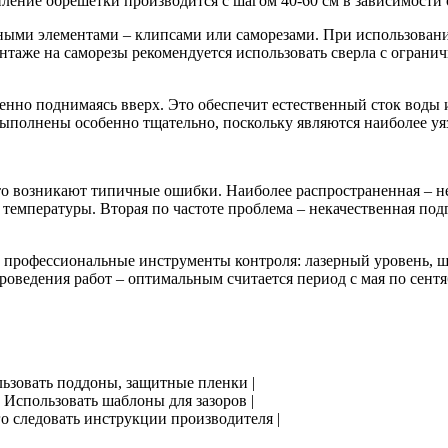
ление обрешетки производится с шагом 40-60 см в зависимости
ми элементами – клипсами или саморезами. При использовании
таже на саморезы рекомендуется использовать сверла с ограни
пенно поднимаясь вверх. Это обеспечит естественный сток воды
ыполнены особенно тщательно, поскольку являются наиболее у
то возникают типичные ошибки. Наиболее распространенная – н
температуры. Вторая по частоте проблема – некачественная под
ь профессиональные инструменты контроля: лазерный уровень, 
ведения работ – оптимальным считается период с мая по сентяб
льзовать поддоны, защитные пленки |
 Использовать шаблоны для зазоров |
о следовать инструкции производителя |