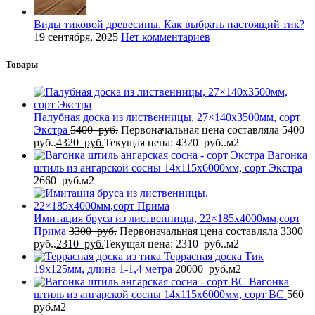
Виды тиковой древесины. Как выбрать настоящий тик?
19 сентября, 2025
Нет комментариев
Товары
Палубная доска из лиственницы, 27×140x3500мм, сорт
Экстра
5400
руб.
Первоначальная цена составляла 5400
руб..
4320
руб.
Текущая цена: 4320 руб..
м2
Вагонка
штиль из ангарской сосны 14x115x6000мм, сорт Экстра
2660
руб.
м2
Имитация бруса из лиственницы, 22×185x4000мм,сорт
Прима
3300
руб.
Первоначальная цена составляла 3300
руб..
2310
руб.
Текущая цена: 2310 руб..
м2
Террасная доска Тик
19x125мм, длина 1-1,4 метра
20000
руб.
м2
Вагонка
штиль из ангарской сосны 14x115x6000мм, сорт BC
560
руб.
м2