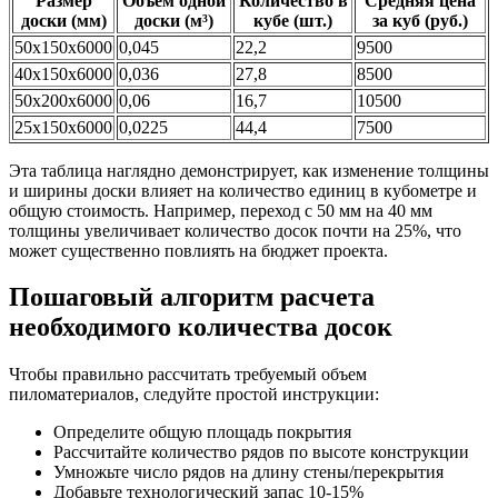
Размер
Объем одной
Количество в
Средняя цена
доски (мм)
доски (м³)
кубе (шт.)
за куб (руб.)
50х150х6000
0,045
22,2
9500
40х150х6000
0,036
27,8
8500
50х200х6000
0,06
16,7
10500
25х150х6000
0,0225
44,4
7500
Эта таблица наглядно демонстрирует, как изменение толщины
и ширины доски влияет на количество единиц в кубометре и
общую стоимость. Например, переход с 50 мм на 40 мм
толщины увеличивает количество досок почти на 25%, что
может существенно повлиять на бюджет проекта.
Пошаговый алгоритм расчета
необходимого количества досок
Чтобы правильно рассчитать требуемый объем
пиломатериалов, следуйте простой инструкции:
Определите общую площадь покрытия
Рассчитайте количество рядов по высоте конструкции
Умножьте число рядов на длину стены/перекрытия
Добавьте технологический запас 10-15%