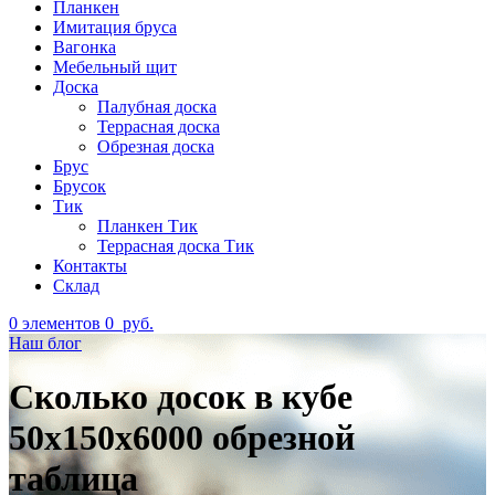
Планкен
Имитация бруса
Вагонка
Мебельный щит
Доска
Палубная доска
Террасная доска
Обрезная доска
Брус
Брусок
Тик
Планкен Тик
Террасная доска Тик
Контакты
Склад
0
элементов
0
руб.
Наш блог
Сколько досок в кубе
50х150х6000 обрезной
таблица