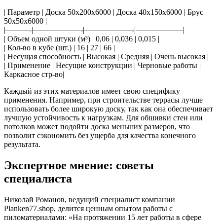
| Параметр | Доска 50х200х6000 | Доска 40х150х6000 | Брус
50х50х6000 |
|———-|——————-|——————-|——————|
| Объем одной штуки (м³) | 0,06 | 0,036 | 0,015 |
| Кол-во в кубе (шт.) | 16 | 27 | 66 |
| Несущая способность | Высокая | Средняя | Очень высокая |
| Применение | Несущие конструкции | Черновые работы |
Каркасное стр-во|
Каждый из этих материалов имеет свою специфику
применения. Например, при строительстве террасы лучше
использовать более широкую доску, так как она обеспечивает
лучшую устойчивость к нагрузкам. Для обшивки стен или
потолков может подойти доска меньших размеров, что
позволит сэкономить без ущерба для качества конечного
результата.
Экспертное мнение: советы
специалиста
Николай Романов, ведущий специалист компании
Planken77.shop, делится ценным опытом работы с
пиломатериалами: «На протяжении 15 лет работы в сфере