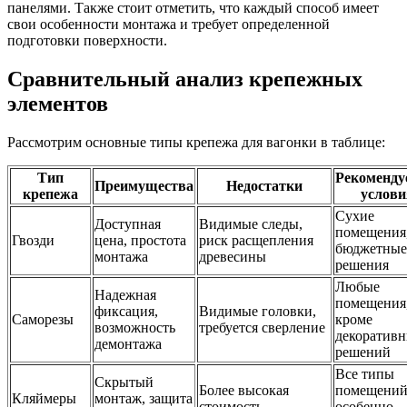
панелями. Также стоит отметить, что каждый способ имеет
свои особенности монтажа и требует определенной
подготовки поверхности.
Сравнительный анализ крепежных
элементов
Рассмотрим основные типы крепежа для вагонки в таблице:
Тип
Рекоменд
Преимущества
Недостатки
крепежа
услови
Сухие
Доступная
Видимые следы,
помещения
Гвозди
цена, простота
риск расщепления
бюджетные
монтажа
древесины
решения
Любые
Надежная
помещения
фиксация,
Видимые головки,
Саморезы
кроме
возможность
требуется сверление
декоратив
демонтажа
решений
Все типы
Скрытый
Более высокая
помещений
Кляймеры
монтаж, защита
стоимость
особенно