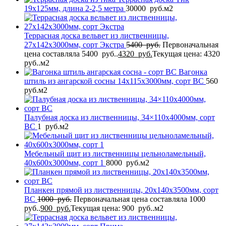
19x125мм, длина 2-2,5 метра
30000
руб.
м2
Террасная доска вельвет из лиственницы,
27x142x3000мм, сорт Экстра
5400
руб.
Первоначальная
цена составляла 5400 руб..
4320
руб.
Текущая цена: 4320
руб..
м2
Вагонка
штиль из ангарской сосны 14x115x3000мм, сорт BC
560
руб.
м2
Палубная доска из лиственницы, 34×110x4000мм, сорт
BC
1
руб.
м2
Мебельный щит из лиственницы цельноламельный,
40x600x3000мм, сорт 1
8000
руб.
м2
Планкен прямой из лиственницы, 20x140x3500мм, сорт
BС
1000
руб.
Первоначальная цена составляла 1000
руб..
900
руб.
Текущая цена: 900 руб..
м2